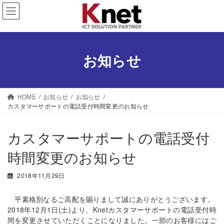
コ
ナ
ン
ビ
テ
ゲ
ン
ー
ツ
シ
お知らせ
へ
ョ
ス
ン
キ
に
ッ
移
HOME
お知らせ
お知らせ
プ
動
カスタマーサポートの電話受付時間変更のお知らせ
カスタマーサポートの電話受付
時間変更のお知らせ
2018年11月29日
平素格別なるご高配を賜りまして誠にありがとうございます。
2018年12月1日(土)より、Knetカスタマーサポートの電話受付時
間を変更させていただくことになりました。一部のお客様にはご