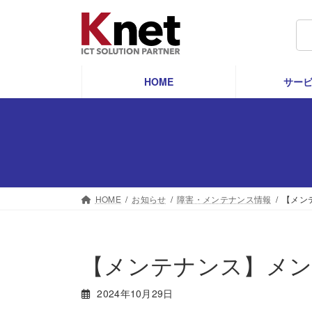
コ
ナ
ン
ビ
検
テ
ゲ
索:
ン
ー
ツ
シ
HOME
サー
へ
ョ
ス
ン
キ
に
ッ
移
プ
動
HOME
お知らせ
障害・メンテナンス情報
【メン
【メンテナンス】メン
2024年10月29日