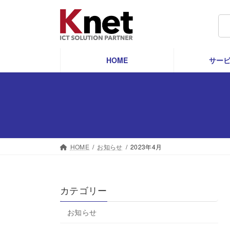
コ
ナ
ン
ビ
検
テ
ゲ
索:
ン
ー
ツ
シ
HOME
サー
へ
ョ
ス
ン
キ
に
ッ
移
プ
動
HOME
お知らせ
2023年4月
カテゴリー
お知らせ